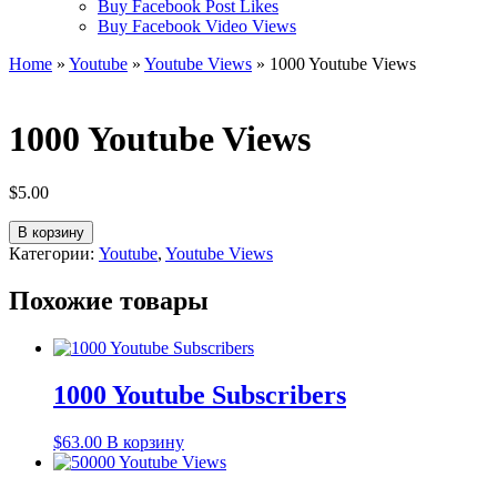
Buy Facebook Post Likes
Buy Facebook Video Views
Home
»
Youtube
»
Youtube Views
» 1000 Youtube Views
1000 Youtube Views
$
5.00
Количество
В корзину
товара
Категории:
Youtube
,
Youtube Views
1000
Youtube
Похожие товары
Views
1000 Youtube Subscribers
$
63.00
В корзину