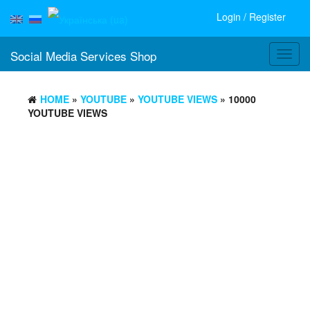
Login / Register
Social Media Services Shop
Toggl
navig
HOME
»
YOUTUBE
»
YOUTUBE VIEWS
» 10000
YOUTUBE VIEWS