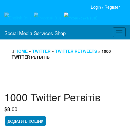
Login / Register
Social Media Services Shop
Toggl
navig
HOME
»
TWITTER
»
TWITTER RETWEETS
» 1000
TWITTER РЕТВІТІВ
1000 Twitter Ретвітів
$
8.00
1000
ДОДАТИ В КОШИК
Twitter
Ретвітів